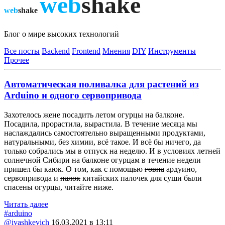
web
shake
web
shake
Блог о мире высоких технологий
Все посты
Backend
Frontend
Мнения
DIY
Инструменты
Прочее
Автоматическая поливалка для растений из
Arduino и одного сервопривода
Захотелось жене посадить летом огурцы на балконе.
Посадила, прорастила, вырастила. В течение месяца мы
наслаждались самостоятельно выращенными продуктами,
натуральными, без химии, всё такое. И всё бы ничего, да
только собрались мы в отпуск на неделю. И в условиях летней
солнечной Сибири на балконе огурцам в течение недели
пришел бы каюк. О том, как с помощью
говна
ардуино,
сервопривода и
палок
китайских палочек для суши были
спасены огурцы, читайте ниже.
Читать далее
#arduino
@ivashkevich
16.03.2021 в 13:11